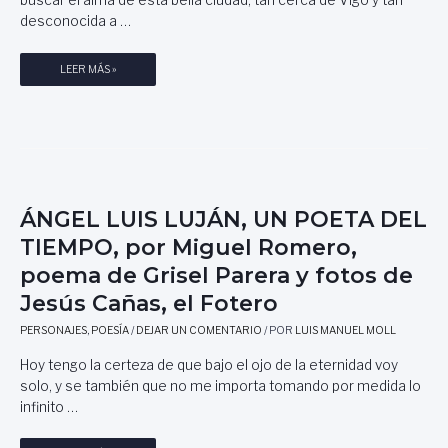
buscar el alma de esta bella ciudad, tan cerca de Vigo y tan
desconocida a …
P
LEER MÁS »
O
N
T
E
V
E
D
ÁNGEL LUIS LUJÁN, UN POETA DEL
R
TIEMPO, por Miguel Romero,
A
poema de Grisel Parera y fotos de
:
L
Jesús Cañas, el Fotero
A
B
PERSONAJES
,
POESÍA
/
DEJAR UN COMENTARIO
/ POR
LUIS MANUEL MOLL
E
Hoy tengo la certeza de que bajo el ojo de la eternidad voy
L
solo, y se también que no me importa tomando por medida lo
L
infinito …
A
D