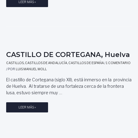
E
Á
LEER MÁS »
S
N
C
G
O
E
N
L
O
L
C
U
I
I
D
S
CASTILLO DE CORTEGANA, Huelva
A
L
,
CASTILLOS
,
CASTILLOS DE ANDALUCÍA
,
CASTILLOS DE ESPAÑA
/
1 COMENTARIO
U
P
/ POR
LUIS MANUEL MOLL
J
O
Á
El castillo de Cortegana (siglo XII), está inmerso en la provincia
R
N
de Huelva. Al tratarse de una fortaleza cerca de la frontera
A
,
lusa, estuvo siempre muy …
L
U
E
N
J
P
C
LEER MÁS »
A
O
A
N
E
S
D
T
T
R
A
I
A
D