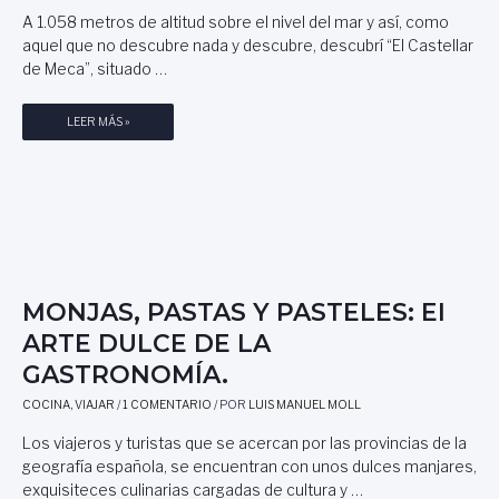
Y
O
T
A 1.058 metros de altitud sobre el nivel del mar y así, como
F
S
E
aquel que no descubre nada y descubre, descubrí “El Castellar
O
T
de Meca”, situado …
T
R
O
A
S
E
LEER MÁS »
S
D
L
L
E
P
A
J
O
H
E
B
U
S
L
M
Ú
A
A
S
D
N
C
O
I
MONJAS, PASTAS Y PASTELES: El
A
I
D
ARTE DULCE DE LA
Ñ
B
A
A
GASTRONOMÍA.
E
D
S
R
,
,
COCINA
,
VIAJAR
/
1 COMENTARIO
/ POR
LUIS MANUEL MOLL
O
P
E
D
O
Los viajeros y turistas que se acercan por las provincias de la
L
E
R
geografía española, se encuentran con unos dulces manjares,
F
C
L
exquisiteces culinarias cargadas de cultura y …
O