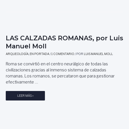
N
S
A
A
:
N
M
E
U
P
L
E
A
A
L
K
R
M
Y
LAS CALZADAS ROMANAS, por Luis
T
O
P
E
Manuel Moll
L
A
D
L
L
ARQUEOLOGÍA
,
EN PORTADA
/
1 COMENTARIO
/ POR
LUIS MANUEL MOLL
U
J
E
L
U
Roma se convirtió en el centro neurálgico de todas las
N
C
A
civilizaciones gracias al inmenso sistema de calzadas
Q
E
N
U
romanas. Los romanos, se percataron que para gestionar
D
E
efectivamente …
E
(
L
M
A
L
LEER MÁS »
É
G
A
X
A
S
I
S
C
C
T
A
O
R
L
)