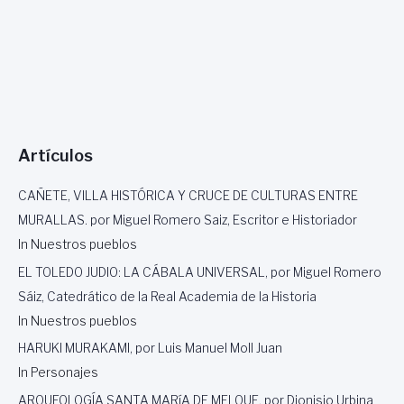
L
A
R
T
E
,
P
O
Artículos
R
L
U
CAÑETE, VILLA HISTÓRICA Y CRUCE DE CULTURAS ENTRE
I
MURALLAS. por Miguel Romero Saiz, Escritor e Historiador
S
In Nuestros pueblos
M
A
EL TOLEDO JUDIO: LA CÁBALA UNIVERSAL, por Miguel Romero
N
Sáiz, Catedrático de la Real Academia de la Historia
U
In Nuestros pueblos
E
L
HARUKI MURAKAMI, por Luis Manuel Moll Juan
M
In Personajes
O
L
ARQUEOLOGÍA SANTA MARíA DE MELQUE, por Dionisio Urbina