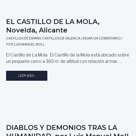
L
R
E
L
U
L
O
I
T
D
EL CASTILLO DE LA MOLA,
Z
I
E
Novelda, Alicante
G
E
C
A
M
O
CASTILLOS DE ESPAÑA
,
CASTILLOS DE VALENCIA
/
DEJAR UN COMENTARIO
/
R
P
R
POR
LUIS MANUEL MOLL
R
O
T
I
,
El Castillo de La Mola El Castillo de la Mola está ubicado sobre
E
D
P
un pequeño cerro a 360 m. de altitud con relación al mar. …
G
O
O
A
R
N
E
LEER MÁS »
M
A
L
I
,
C
G
H
A
U
U
S
E
E
T
L
L
I
R
V
L
O
A
L
DIABLOS Y DEMONIOS TRAS LA
M
O
E
HUMANIDAD, por Luis Manuel Moll