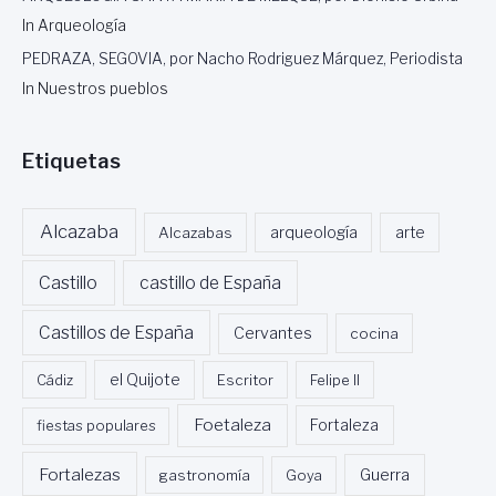
L
In Arqueología
J
U
PEDRAZA, SEGOVIA, por Nacho Rodriguez Márquez, Periodista
A
In Nuestros pueblos
N
C
O
Etiquetas
N
P
O
Alcazaba
E
Alcazabas
arqueología
arte
M
A
Castillo
castillo de España
D
E
Castillos de España
Cervantes
cocina
G
R
Cádiz
el Quijote
Escritor
Felipe II
I
S
Foetaleza
fiestas populares
Fortaleza
E
L
Fortalezas
Guerra
P
gastronomía
Goya
A