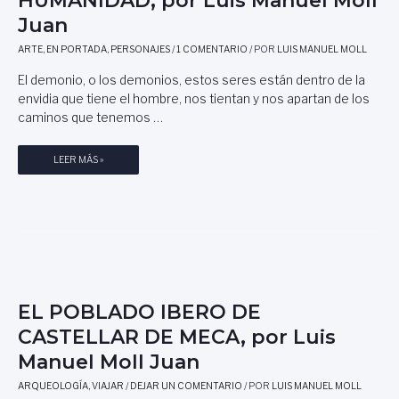
D
R
Juan
E
O
L
,
ARTE
,
EN PORTADA
,
PERSONAJES
/
1 COMENTARIO
/ POR
LUIS MANUEL MOLL
A
P
M
El demonio, o los demonios, estos seres están dentro de la
O
O
envidia que tiene el hombre, nos tientan y nos apartan de los
E
L
caminos que tenemos …
M
A
A
,
D
D
LEER MÁS »
N
E
I
O
G
A
V
R
B
E
I
L
L
S
O
D
E
S
A
L
Y
,
P
D
A
EL POBLADO IBERO DE
A
E
L
R
CASTELLAR DE MECA, por Luis
M
I
E
Manuel Moll Juan
O
C
R
N
A
A
ARQUEOLOGÍA
,
VIAJAR
/
DEJAR UN COMENTARIO
/ POR
LUIS MANUEL MOLL
I
N