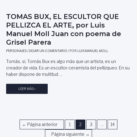
O
Z
,
N
A
P
O
D
TOMAS BUX, EL ESCULTOR QUE
O
M
A
R
PELLIZCA EL ARTE, por Luis
Í
S
L
A
Manuel Moll Juan con poema de
R
U
.
O
Grisel Parera
I
M
S
A
PERSONAJES
/
DEJAR UN COMENTARIO
/ POR
LUIS MANUEL MOLL
M
N
A
Tomás, si, Tomás Bux es algo más que un artista, es un
A
N
creador de vida. Es un escultor-ceramista del pellizqueo. En su
S
U
haber dispone de multitud …
,
E
P
L
O
T
LEER MÁS »
M
R
O
O
L
M
L
U
A
L
I
S
J
S
B
U
Navegación
M
←
Página anterior
1
2
3
…
14
U
A
A
X
de
N
Página siguiente
→
N