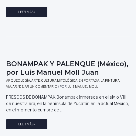
A
U
T
S
I
E
M
LEER MÁS »
T
S
R
O
E
M
O
N
L
A
J
L
N
A
A
U
S
R
E
,
D
L
P
E
M
A
M
BONAMPAK Y PALENQUE (México),
O
S
E
L
por Luis Manuel Moll Juan
T
C
L
A
A
J
ARQUEOLOGÍA
,
ARTE
,
CULTURA MITOLÓGICA
,
EN PORTADA
,
LA PINTURA
,
S
,
U
VIAJAR
/
DEJAR UN COMENTARIO
/ POR
LUIS MANUEL MOLL
Y
P
A
FRESCOS DE BONAMPAK Bonampak Inmersos en el siglo VIII
P
O
N
de nuestra era, en la península de Yucatán en la actual México,
A
R
S
en el momento cumbre de …
L
T
U
E
I
B
LEER MÁS »
L
S
O
E
M