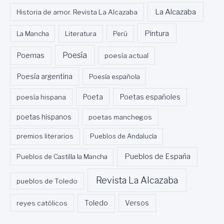
R
La Alcazaba
Historia de amor. Revista La Alcazaba
E
R
Pintura
La Mancha
Literatura
Perú
A
Poesía
Poemas
poesía actual
Poesía argentina
Poesía española
Poeta
poesía hispana
Poetas españoles
poetas hispanos
poetas manchegos
premios literarios
Pueblos de Andalucía
Pueblos de España
Pueblos de Castilla la Mancha
Revista La Alcazaba
pueblos de Toledo
Toledo
reyes católicos
Versos